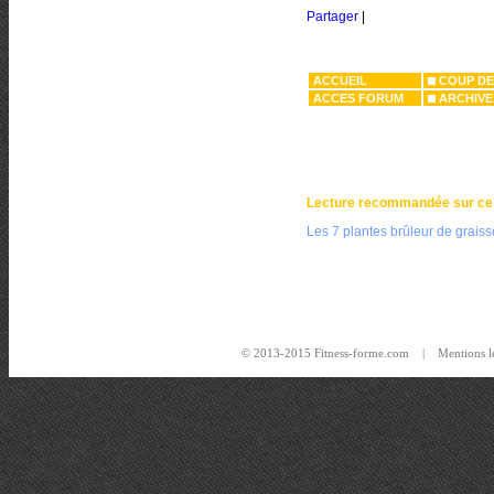
Partager
|
ACCUEIL
COUP DE
ACCES FORUM
ARCHIVE
Lecture recommandée sur ce
Les 7 plantes brûleur de graiss
© 2013-2015 Fitness-forme.com |
Mentions l