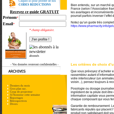
Cliquez ici pour profiter de nos
CODES REDUCTIONS
Bien entendu, sur un marché qui
France (selon l’Association fran
Recevez ce guide GRATUIT
les avantages et inconvénients
pourrait parfois inverser l’eff
Prénom
*
Notez qu’un guide très complet 
Email
*
https://www.pharmacity.info/gel
* champ obligatoire.
abonnés
Les critères de choix d’
- Vos données resteront confidentielles -
Que vous prévoyez d’acheter en
rassemblez autant d’information
votre interlocuteur (un animate
voisin...), pensez toujours à re
Dossiers du mois
Posologie ou dosage journalier
Gros plan sur..
Coup de projecteur
ingrédient de la pilule doit êtr
A l'honneur cette semaine
information capitale vous perme
Reportages
chaque composant qui vous fera
Rétrospectives
Divers
Garantie de remboursement. Le
fabricants réputés qui placent l’
produit non satisfaisant doit 