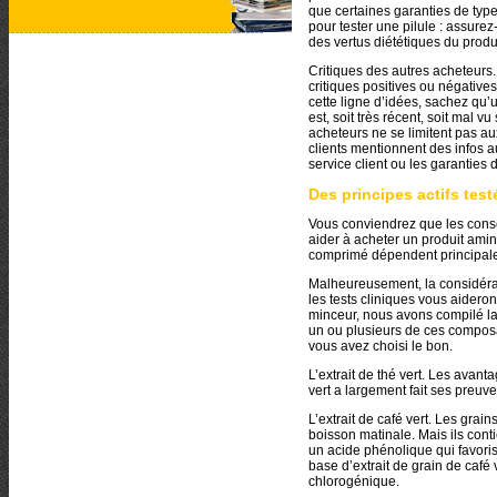
que certaines garanties de type
pour tester une pilule : assure
des vertus diététiques du produi
Critiques des autres acheteurs.
critiques positives ou négative
cette ligne d’idées, sachez qu’
est, soit très récent, soit mal 
acheteurs ne se limitent pas a
clients mentionnent des infos a
service client ou les garantie
Des principes actifs tes
Vous conviendrez que les conse
aider à acheter un produit aminci
comprimé dépendent principale
Malheureusement, la considérat
les tests cliniques vous aideron
minceur, nous avons compilé la 
un ou plusieurs de ces composant
vous avez choisi le bon.
L’extrait de thé vert. Les avant
vert a largement fait ses preuve
L’extrait de café vert. Les grai
boisson matinale. Mais ils cont
un acide phénolique qui favoris
base d’extrait de grain de caf
chlorogénique.