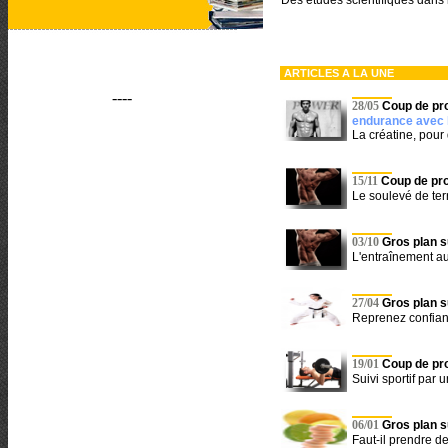
Des études scientifiques dans 
ARTICLES A LA UNE
----
28/05
Coup de pro
endurance avec l
La créatine, pou
15/11
Coup de pro
Le soulevé de te
03/10
Gros plan su
L'entraînement au 
27/04
Gros plan su
Reprenez confianc
19/01
Coup de pro
Suivi sportif par 
06/01
Gros plan su
Faut-il prendre d