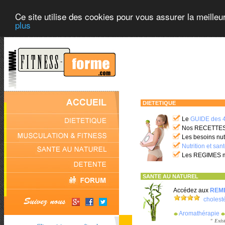
Ce site utilise des cookies pour vous assurer la meilleu
plus
DIETETIQUE
Le
GUIDE des 48
Nos RECETTES 
Les besoins nu
Nutrition et san
Les REGIMES 
SANTE AU NATUREL
Accédez aux
REM
cholest
Aromathérapie
" Exis