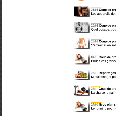
21/01
Coup de pro
Les appareils de
20/01
Coup de pro
Quel dosage, pour
28/03
Coup de pro
S'entrainer en sal
04/11
Coup de pro
Brûlez vos graiss
26/11
Reportages
Mieux manger pou
26/11
Coup de pro
La chaise romain
27/06
Gros plan su
Le running pour r