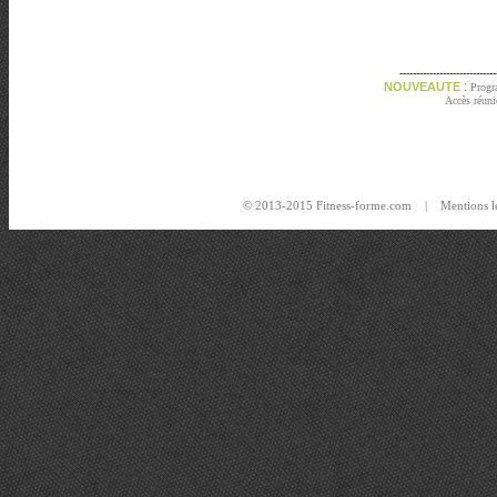
---------------------------
:
NOUVEAUTE
Progr
Accès réunio
© 2013-2015 Fitness-forme.com |
Mentions l