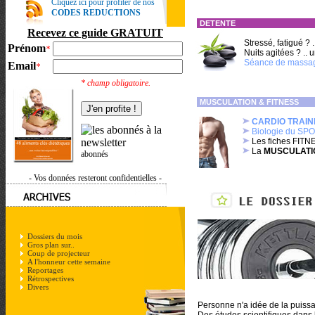
Cliquez ici pour profiter de nos
CODES REDUCTIONS
DETENTE
Recevez ce guide GRATUIT
Stressé, fatigué ? .
Prénom
*
Nuits agitées ? .. 
Séance de massa
Email
*
* champ obligatoire.
MUSCULATION & FITNESS
CARDIO TRAIN
Biologie du SP
Les fiches FIT
La
MUSCULATI
abonnés
- Vos données resteront confidentielles -
Dossiers du mois
Gros plan sur..
Coup de projecteur
A l'honneur cette semaine
Reportages
Rétrospectives
Divers
Personne n'a idée de
la puiss