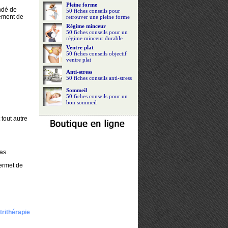
Pleine forme
ndé de
50 fiches conseils pour
rement de
retrouver une pleine forme
Régime minceur
50 fiches conseils pour un
régime minceur durable
Ventre plat
50 fiches conseils objectif
ventre plat
Anti-stress
50 fiches conseils anti-stress
Sommeil
50 fiches conseils pour un
bon sommeil
tout autre
as.
ermet de
trithérapie