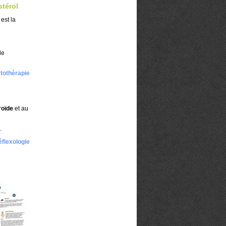
térol
est la
de
ytothérapie
roïde
et au
.
éflexologie