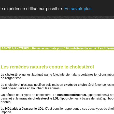
re expérience utilisateur possible.
En savoir plus
SANTE AU NATUREL
Remèdes naturels pour 126 problèmes de santé
Le cholesté
l
l
Les remèdes naturels contre le cholestérol
Le
cholestérol
qui est fabriqué par le foie, intervient dans certaines fonctions mét
de l'organisme.
Le cholestérol n'est pas nocif en soit, mais un
excès de cholestérol
favorise les 
cardio-vasculaires en bouchant les artères.
On dénote deux types de cholestérol. Le
bon cholestérol HDL
(lipoprotéines à ha
densité) et le
mauvais cholestérol le LDL
(lipoprotéines à basse densité) qui bo
artères.
Le
HDL aide à évacuer le LDL
. C'est donc le rapport entre ces deux types de chol
importe.