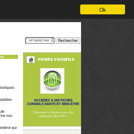
Ok
rol
aboliques
maladies
ACCEDEZ A 250 FICHES
CONSEILS SANTE ET BIEN-ETRE
ute
Choisissez ci dessous une des
uche nos
catégories Bien-être :
estérol qui