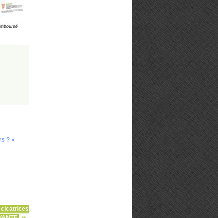
rs ? »
 cicatrices
VANTE