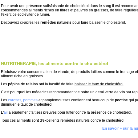
Pour avoir une présence satisfaisante de cholestérol dans le sang il est recomma
consommer des aliments riches en fibres et pauvres en graisses, de faire réguliè
l'exercice et d'éviter de fumer.
Découvrez ci-après les
remèdes naturels
pour faire baisser le cholestérol.
NUTRITHERAPIE, les aliments contre le cholestérol
Réduisez votre consommation de viande, de produits laitiers comme le fromage et 
aliment riche en graisses.
Les
pépins de raisins
ont la faculté de faire
baisser le taux de cholestérol
.
C'est pourquoi les médecins recommandent de boire un demi verre de
vin
par rep
Les
carottes
,
pommes
et pamplemousses contiennent beaucoup de
pectine
qui p
diminuer le taux de cholestérol.
L'
ail
a également fait ses preuves pour lutter contre la présence de cholestérol.
Tous ces aliments sont d'excellents remèdes naturels contre le cholestérol !
En savoir + sur la nu