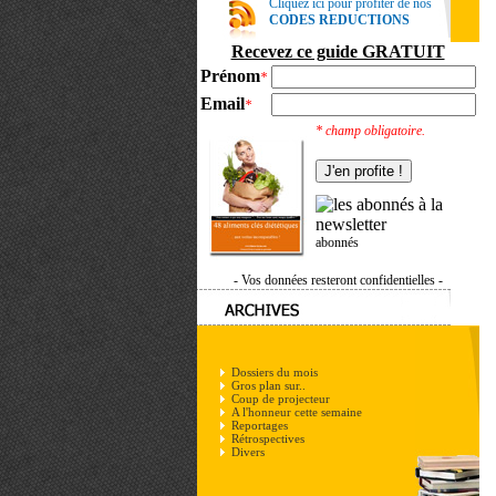
Cliquez ici pour profiter de nos
CODES REDUCTIONS
Recevez ce guide GRATUIT
Prénom
*
Email
*
* champ obligatoire.
abonnés
- Vos données resteront confidentielles -
Dossiers du mois
Gros plan sur..
Coup de projecteur
A l'honneur cette semaine
Reportages
Rétrospectives
Divers