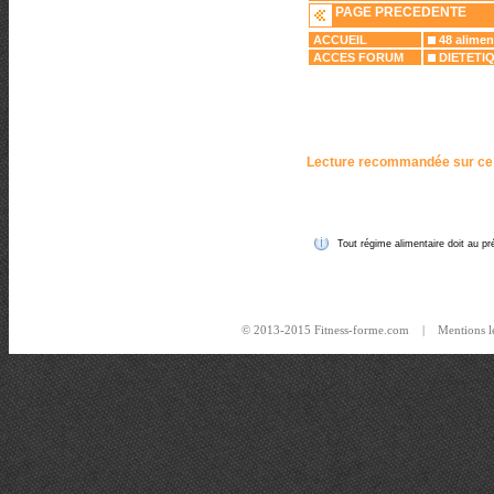
PAGE PRECEDENTE
ACCUEIL
48 alimen
ACCES FORUM
DIETETI
Lecture recommandée sur ce
Tout régime alimentaire doit au pré
© 2013-2015 Fitness-forme.com |
Mentions l