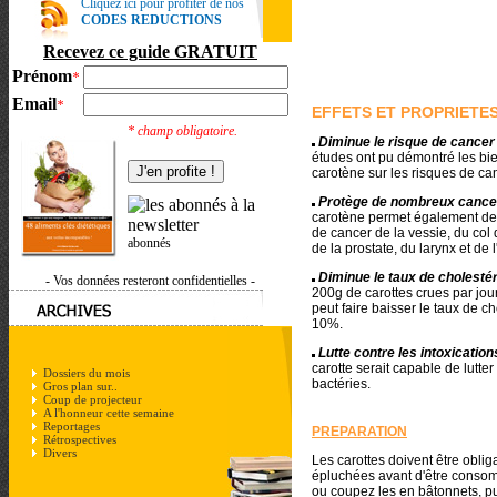
Cliquez ici pour profiter de nos
CODES REDUCTIONS
Recevez ce guide GRATUIT
Prénom
*
Email
*
EFFETS ET PROPRIETE
* champ obligatoire.
Diminue le risque de cance
études ont pu démontré les bie
carotène sur les risques de c
Protège de nombreux canc
carotène permet également de 
de cancer de la vessie, du col d
abonnés
de la prostate, du larynx et de
Diminue le taux de cholesté
- Vos données resteront confidentielles -
200g de carottes crues par jo
peut faire baisser le taux de c
10%.
Lutte contre les intoxicatio
carotte serait capable de lutter
Dossiers du mois
bactéries.
Gros plan sur..
Coup de projecteur
A l'honneur cette semaine
Reportages
PREPARATION
Rétrospectives
Divers
Les carottes doivent être obli
épluchées avant d'être conso
ou coupez les en bâtonnets, pu