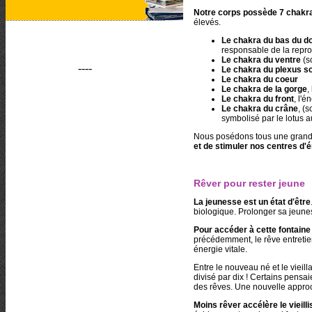
Notre corps possède 7 chakr
élevés.
Le chakra du bas du d
responsable de la repr
Le chakra du ventre
(so
----
Le chakra du plexus so
Le chakra du coeur
Le chakra de la gorge
,
Le chakra du front
, l'
Le chakra du crâne
, (
symbolisé par le lotus a
Nous posédons tous une grande
et de stimuler nos centres d'
Rêver pour rester jeune
La jeunesse est un état d'être
biologique. Prolonger sa jeunes
Pour accéder à cette fontaine 
précédemment, le rêve entretient l
énergie vitale.
Entre le nouveau né et le vieilla
divisé par dix ! Certains pensa
des rêves. Une nouvelle approc
Moins rêver accélère le vieil