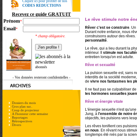
Cliquez ici pour profiter de nos
CODES REDUCTIONS
Recevez ce guide GRATUIT
Le rêve stimule notre éne
Prénom
*
Rêver c'est se construire
. Un
Email
*
Durant notre enfance, nous rêv
* champ obligatoire.
construisons autour des rêves. 
personnalité
.
Le rêve, qui a lieu durant la p
intérieur. Il
stimule nos faculté
entretien lorsqu'on est adulte.
Rêve et sexualité
abonnés
La pulsion sexuelle est, sans nu
interdits de la société moderne
- Vos données resteront confidentielles -
de
vivre nos fantasmes les pl
Il ne faut pas se culpabiliser de
les hormones sexuelles jouen
Rêve et énergie vitale
Dossiers du mois
Gros plan sur..
L'énergie sexuelle n'est qu'un
Coup de projecteur
Jung, à
l'ensemble de notre én
A l'honneur cette semaine
Reportages
objectifs, les pulsions vers lesq
Rétrospectives
Divers
Les rêves tonifient ces pulsions
en nous
. En rêvant nous stimul
longtemps été niés par la scie