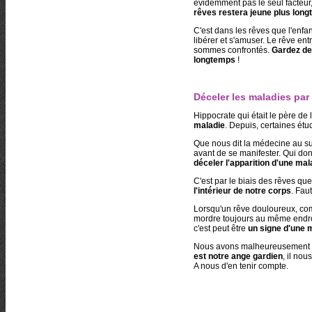
évidemment pas le seul facteur,
rêves restera jeune plus lon
C'est dans les rêves que l'enfa
libérer et s'amuser. Le rêve ent
sommes confrontés.
Gardez de 
longtemps
!
Déceler les maladies par 
Hippocrate qui était le père de
maladie
. Depuis, certaines étud
Que nous dit la médecine au su
avant de se manifester. Qui do
déceler l'apparition d'une mal
C'est par le biais des rêves que
l'intérieur de notre corps
. Fau
Lorsqu'un rêve douloureux, com
mordre toujours au même endroit
c'est peut être
un signe d'une 
Nous avons malheureusement per
est notre ange gardien
, il no
A nous d'en tenir compte.