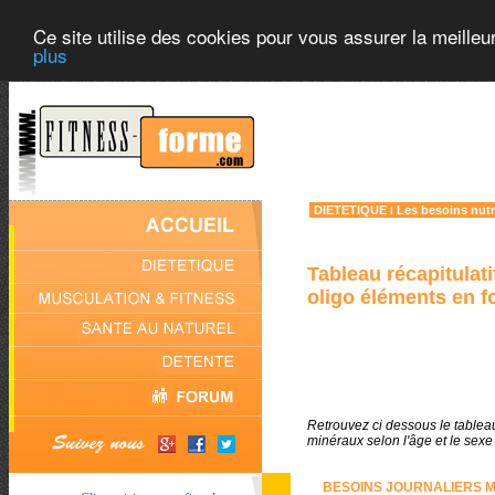
Ce site utilise des cookies pour vous assurer la meilleu
plus
DIETETIQUE
Les besoins nutr
l
Tableau récapitulat
oligo éléments en f
Retrouvez ci dessous le tablea
minéraux selon l'âge et le sex
BESOINS JOURNALIERS M