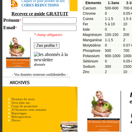
Cliquez ici pour profiter de nos
Elements
1-3ans
3-1
CODES REDUCTIONS
Calcium
500-600
700-
Recevez ce guide GRATUIT
Chrome
0
0.05-
Cuivre
1-1.5
1.5-3
Prénom
*
Fer
5 à 10
10
Email
*
Iode
0
0
* champ obligatoire.
Magnésium
100-150
200
Manganèse
1-1.5
2
Molybdène
0
0.07-
Phosphore
500
700
Potassium
900-1000
1000
Sélénium
0
0.05-
abonnés
Sodium
300
1500
Zinc
2
10
- Vos données resteront confidentielles -
Dossiers du mois
Gros plan sur..
Coup de projecteur
A l'honneur cette semaine
Reportages
Rétrospectives
Divers