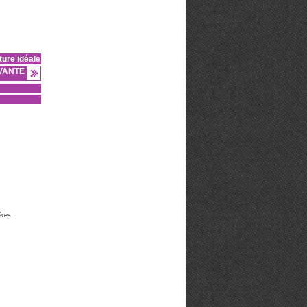
ure idéale
VANTE
ères.