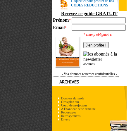
Cliquez ici pour profiter de nos
CODES REDUCTIONS
Recevez ce guide GRATUIT
Prénom
*
Email
*
* champ obligatoire.
abonnés
- Vos données resteront confidentielles -
Dossiers du mois
Gros plan sur..
Coup de projecteur
A l'honneur cette semaine
Reportages
Rétrospectives
Divers