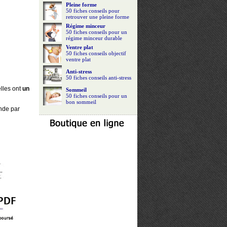
Pleine forme
50 fiches conseils pour
retrouver une pleine forme
Régime minceur
50 fiches conseils pour un
régime minceur durable
Ventre plat
50 fiches conseils objectif
ventre plat
Anti-stress
50 fiches conseils anti-stress
lles ont
un
Sommeil
50 fiches conseils pour un
bon sommeil
nde par