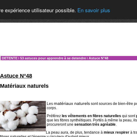
re expérience utilisateur possible.
En savoir plus
DETENTE
53 astuces pour apprendre à se detendre
Astuce N°48
l
l
Astuce N°48
Matériaux naturels
matériaux naturels
Les
sont sources de bien-être po
corps.
Préférez
les vêtements en fibres naturelles
qui sont
que les fibres synthétiques. Portés à même la peau, il
procureront une
sensation très agréable
.
La peau aura, de plus, tendance à
mieux respirer
à tr
fibres naturelles et l'énergie y circulera d'autant mieux.