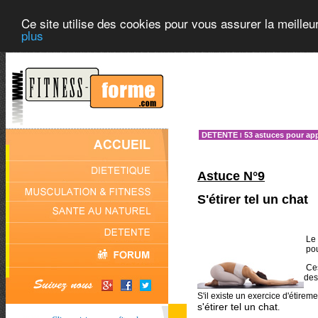
Ce site utilise des cookies pour vous assurer la meilleu
plus
DETENTE
53 astuces pour ap
l
Astuce N°9
S'étirer tel un chat
Le
pou
Ces
des
S'il existe un exercice d'étireme
s'étirer tel un chat
.