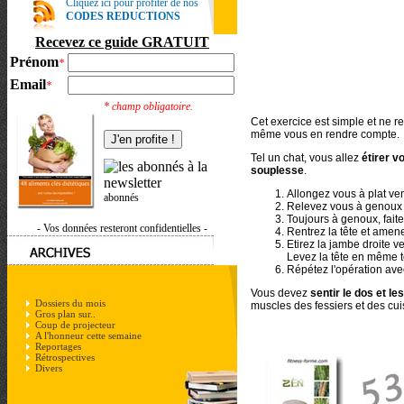
Cliquez ici pour profiter de nos
CODES REDUCTIONS
Recevez ce guide GRATUIT
Prénom
*
Email
*
* champ obligatoire.
Cet exercice est simple et ne r
même vous en rendre compte.
Tel un chat, vous allez
étirer v
souplesse
.
Allongez vous à plat ve
abonnés
Relevez vous à genoux e
Toujours à genoux, fait
- Vos données resteront confidentielles -
Rentrez la tête et amene
Etirez la jambe droite ve
Levez la tête en même 
Répétez l'opération ave
Vous devez
sentir le dos et le
Dossiers du mois
muscles des fessiers et des cui
Gros plan sur..
Coup de projecteur
A l'honneur cette semaine
Reportages
Rétrospectives
Divers