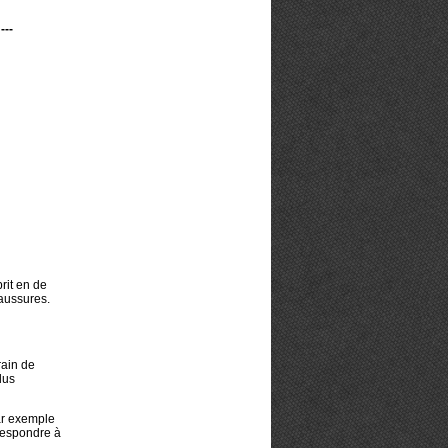
---
rit en de
aussures.
rain de
lus
ar exemple
rrespondre à