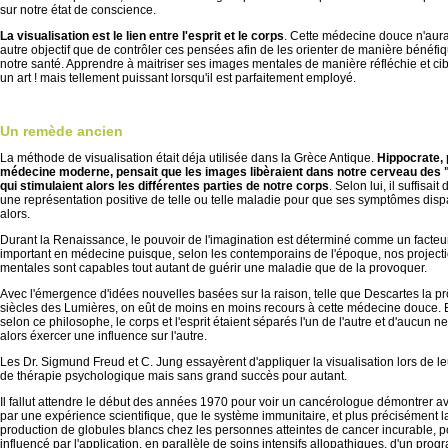
sur notre état de conscience.
La visualisation est le lien entre l'esprit et le corps
. Cette médecine douce n'aur
autre objectif que de contrôler ces pensées afin de les orienter de manière bénéfi
notre santé. Apprendre à maitriser ses images mentales de manière réfléchie et cibl
un art ! mais tellement puissant lorsqu'il est parfaitement employé.
Un remède ancien
La méthode de visualisation était déja utilisée dans la Grèce Antique.
Hippocrate, 
médecine moderne, pensait que les images libèraient dans notre cerveau des 
qui stimulaient alors les différentes parties de notre corps
. Selon lui, il suffisait 
une représentation positive de telle ou telle maladie pour que ses symptômes disp
alors.
Durant la Renaissance, le pouvoir de l'imagination est déterminé comme un facteur
important en médecine puisque, selon les contemporains de l'époque, nos project
mentales sont capables tout autant de guérir une maladie que de la provoquer.
Avec l'émergence d'idées nouvelles basées sur la raison, telle que Descartes la pr
siècles des Lumières, on eût de moins en moins recours à cette médecine douce. E
selon ce philosophe, le corps et l'esprit étaient séparés l'un de l'autre et d'aucun n
alors éxercer une influence sur l'autre.
Les Dr. Sigmund Freud et C. Jung essayèrent d'appliquer la visualisation lors de l
de thérapie psychologique mais sans grand succès pour autant.
Il fallut attendre le début des années 1970 pour voir un cancérologue démontrer a
par une expérience scientifique, que le système immunitaire, et plus précisément l
production de globules blancs chez les personnes atteintes de cancer incurable, po
influencé par l'application, en parallèle de soins intensifs allopathiques, d'un pro