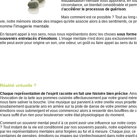
visualisation
mentale vous apportera, en tou
circonstance, un bienfait considérable et perm
d'
accélérer le processus de guérison
.
Mais comment est ce possible ? Tout au long 
vie, notre mémoire stocke des images qu'elle associe alors à des sentiments, ce p
l'imagerie mentale
nomme
.
En faisant appel à nos sens, nous nous représentons donc les choses
sous forme
souvenirs entrelacés d'émotions
. L'image mentale n'est donc pas exclusivement 
elle peut avoir pour origine un son, une odeur, un goût ou faire appel au sens du t
Réalité virtuelle ?
Chaque représentation de l'esprit raconte en fait une histoire bien précise
. Ains
l'évocation de la tarte aux pommes cuisinée affectueusement par notre grand mère s
nous faire saliver la bouche. Une musique qui parvient à votre oreille vous projette
soudainement quarante ans en arrière sur la piste de danse de votre premier amou
émotions vous submergent et vous commencez alors à ressentir des bouffées de cha
n'aura suffit d'un rien pour bouleverser votre état physiologique du moment.
Comment un souvenir mental peut-il à ce point avoir une influence sur notre corps
? Tout instant de la vie est conditionné par nos souvenirs passés, notre expérience 
par les représentations mentales ainsi forgées au fur et à mesure. Chaque jour, ce
centaines de pensées, émotions ou images qui s'entrechoquent dans notre esprit et