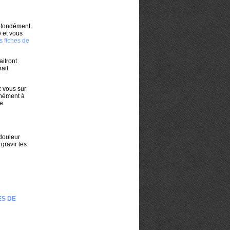
rofondément.
 et vous
s fiches de
aitront
rait
 vous sur
nnément à
re
 douleur
gravir les
u
ES DE