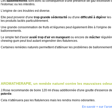
Les
ballonnements
sont donc la conséquence d'une présence de gaz excessive 
l'estomac ou les intestins.
L'origine de ces troubles est diverse.
Elle peut provenir d'une
trop grande sédentarité
ou d'une
difficulté à digérer
les 
les produits lactés particulièrement.
Une grande consommation de fruits et légumes peut également être à l'origine de
ballonnements.
Le simple fait d'avoir
avalé trop d'air en mangeant
ou encore de
mâcher
réguliè
chewing-gum peut tout autant engendrer des flatulences.
Certaines remèdes naturels permettent d'atténuer les problèmes de ballonnement
AROMATHERAPIE, un remède naturel contre les mauvaises odeu
J.Rose recommande de boire 120 ml d'eau additionnée d'une goutte d'essence d
poivrée
.
Cela n'atténuera pas les flatulences mais les rendra moins odorantes.
En savoir + sur l'ar