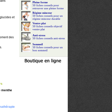
dans
Pleine forme
50 fiches conseils pour
retrouver une pleine forme
Régime minceur
50 fiches conseils pour un
glucides et
régime minceur durable
Ventre plat
50 fiches conseils objectif
ventre plat
Anti-stress
rement des
50 fiches conseils anti-stress
Sommeil
s.
50 fiches conseils pour un
bon sommeil
rs
e
menthe
omathérapie