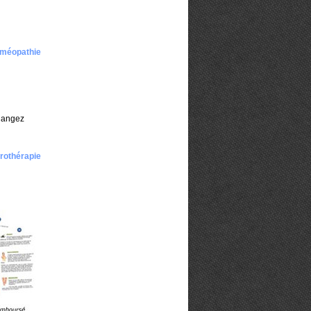
homéopathie
élangez
drothérapie