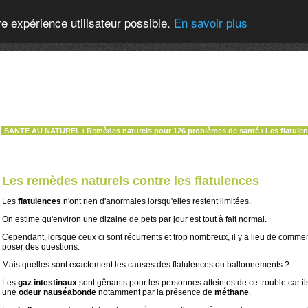
re expérience utilisateur possible.
En savoir plus
SANTE AU NATUREL
Remèdes naturels pour 126 problèmes de santé
Les flatule
l
l
Les remèdes naturels contre les flatulences
Les
flatulences
n'ont rien d'anormales lorsqu'elles restent limitées.
On estime qu'environ une dizaine de pets par jour est tout à fait normal.
Cependant, lorsque ceux ci sont récurrents et trop nombreux, il y a lieu de comme
poser des questions.
Mais quelles sont exactement les causes des flatulences ou ballonnements ?
Les
gaz intestinaux
sont gênants pour les personnes atteintes de ce trouble car i
une
odeur nauséabonde
notamment par la présence de
méthane
.