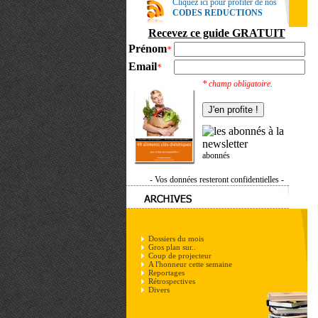
Cliquez ici pour profiter de nos
CODES REDUCTIONS
Recevez ce guide GRATUIT
Prénom
*
Email
*
* champ obligatoire.
abonnés
- Vos données resteront confidentielles -
Dossiers du mois
Gros plan sur..
Coup de projecteur
A l'honneur cette semaine
Reportages
Rétrospectives
Divers