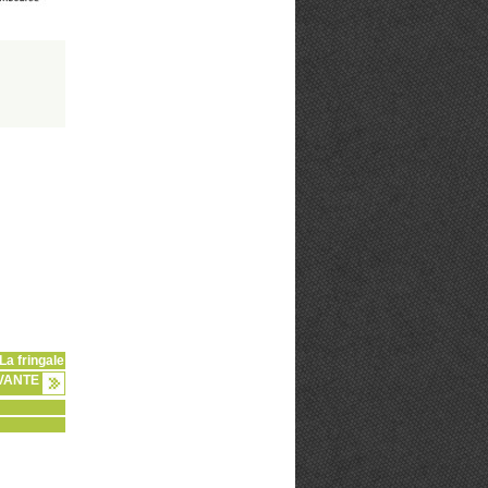
La fringale
VANTE