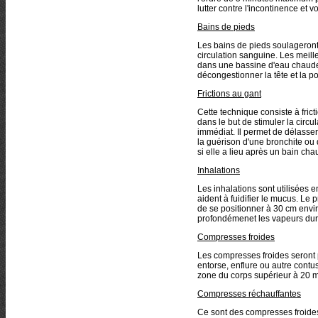
lutter contre l'incontinence et
Bains de pieds
Les bains de pieds soulageront
circulation sanguine. Les meill
dans une bassine d'eau chaude 
décongestionner la tête et la po
Frictions au gant
Cette technique consiste à frict
dans le but de stimuler la circul
immédiat. Il permet de délasser 
la guérison d'une bronchite ou 
si elle a lieu après un bain cha
Inhalations
Les inhalations sont utilisées en
aident à fuidifier le mucus. Le pr
de se positionner à 30 cm envir
profondémenet les vapeurs dur
Compresses froides
Les compresses froides seront
entorse, enflure ou autre cont
zone du corps supérieur à 20 
Compresses réchauffantes
Ce sont des compresses froides