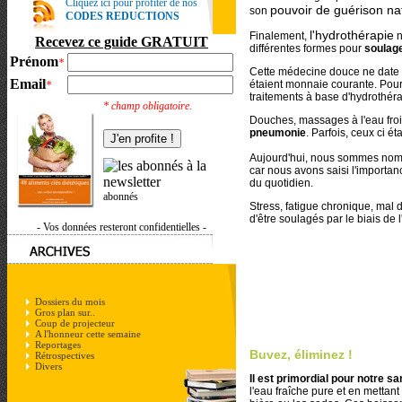
Cliquez ici pour profiter de nos
pouvoir de guérison na
son
CODES REDUCTIONS
l'hydrothérapie
Finalement,
n
Recevez ce guide GRATUIT
différentes formes pour
soulag
Prénom
*
Cette médecine douce ne date p
Email
étaient monnaie courante. Pourta
*
traitements à base d'hydrothéra
* champ obligatoire.
Douches, massages à l'eau fro
pneumonie
. Parfois, ceux ci é
Aujourd'hui, nous sommes nomb
car nous avons saisi l'importan
du quotidien.
abonnés
Stress, fatigue chronique, mal d
d'être soulagés par le biais de
- Vos données resteront confidentielles -
Dossiers du mois
Gros plan sur..
Coup de projecteur
A l'honneur cette semaine
Reportages
Buvez, éliminez !
Rétrospectives
Divers
Il est primordial pour notre s
l'eau fraîche pure et en mettan