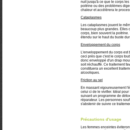
nuit jusqu'à ce que le corps le
poitrine ou des problèmes dige
chaleur et accélérera le proce
Cataplasmes
Les cataplasmes jouent le même
beaucoup plus grandes. Elles c
corps, bien souvent la poitrine
étendu sur le haut du buste dur
Enveloppement du corps
L'enveloppement du corps est 
ceci près que c'est le corps tou
donc enveloppé d'un drap mouill
soit réchauffé. Ce traitement f
constituera un excellent traitem
alcooliques.
Friction au sel
En massant vigoureusement l'ép
celui ci de le vivifier. Idéal p
suivant un programme de détoxi
réparateur. Les personnes souf
s'abstenir de suivre ce traiteme
Précautions d'usage
Les femmes enceintes éviteront