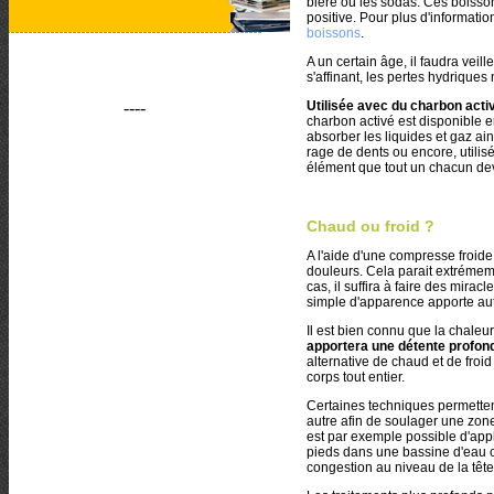
bière ou les sodas. Ces boisso
positive. Pour plus d'informat
boissons
.
A un certain âge, il faudra veil
s'affinant, les pertes hydriques
----
Utilisée avec du charbon activ
charbon activé est disponible e
absorber les liquides et gaz ains
rage de dents ou encore, utilis
élément que tout un chacun dev
Chaud ou froid ?
A l'aide d'une compresse froid
douleurs. Cela parait extréme
cas, il suffira à faire des mirac
simple d'apparence apporte aut
Il est bien connu que la chaleur 
apportera une détente profond
alternative de chaud et de froid
corps tout entier.
Certaines techniques permetten
autre afin de soulager une zone
est par exemple possible d'appl
pieds dans une bassine d'eau c
congestion au niveau de la tête