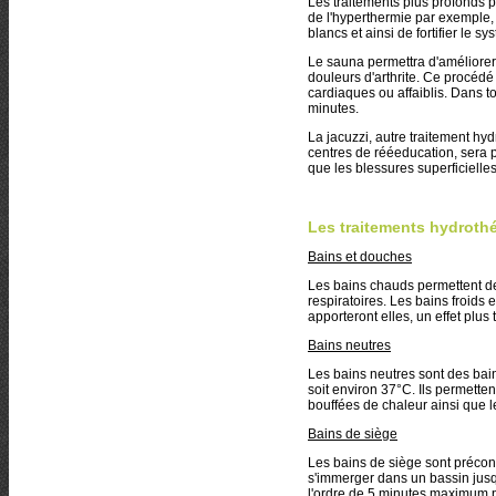
Les traitements plus profonds p
de l'hyperthermie par exemple,
blancs et ainsi de fortifier le s
Le sauna permettra d'améliorer 
douleurs d'arthrite. Ce procédé
cardiaques ou affaiblis. Dans t
minutes.
La jacuzzi, autre traitement hy
centres de rééeducation, sera pa
que les blessures superficielles
Les traitements hydroth
Bains et douches
Les bains chauds permettent de 
respiratoires. Les bains froids 
apporteront elles, un effet plus 
Bains neutres
Les bains neutres sont des bai
soit environ 37°C. Ils permett
bouffées de chaleur ainsi que le
Bains de siège
Les bains de siège sont préconi
s'immerger dans un bassin jusqu
l'ordre de 5 minutes maximum p