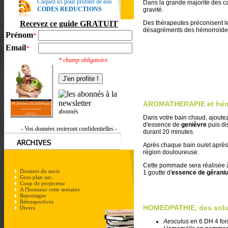
Cliquez ici pour profiter de nos
Dans la grande majorité des 
CODES REDUCTIONS
gravité.
Recevez ce guide GRATUIT
Des thérapeutes préconisent le
désagréments des hémorroïde
Prénom
*
Email
*
* champ obligatoire.
AROMATHERAPIE et hém
abonnés
Dans votre bain chaud, ajoutez
d'essence de
genièvre
puis di
- Vos données resteront confidentielles -
durant 20 minutes.
Après chaque bain ou/et après 
région douloureuse.
Cette pommade sera réalisée à 
Dossiers du mois
1 goutte d'
essence de gérani
Gros plan sur..
Coup de projecteur
A l'honneur cette semaine
Reportages
Rétrospectives
HOMEOPATHIE, des soluti
Divers
Aesculus
en 6 DH 4 foi