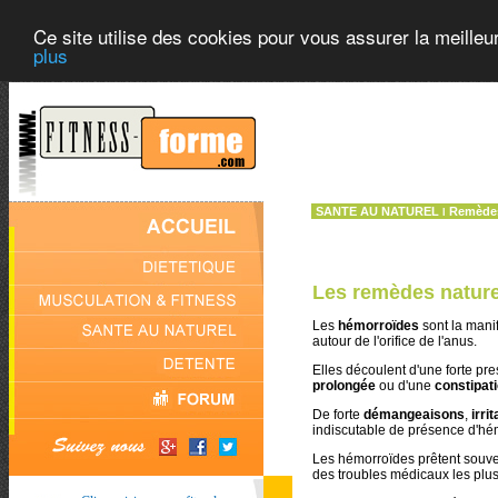
Ce site utilise des cookies pour vous assurer la meilleu
plus
SANTE AU NATUREL
Remèdes
l
Les remèdes nature
Les
hémorroïdes
sont la mani
autour de l'orifice de l'anus.
Elles découlent d'une forte pre
prolongée
ou d'une
constipat
De forte
démangeaisons
,
irri
indiscutable de présence d'hé
Les hémorroïdes prêtent souven
des troubles médicaux les plus