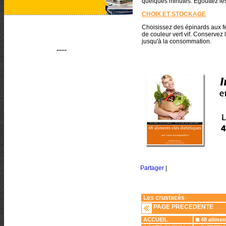
quelques minutes. Egouttez le
CHOIX ET STOCKAGE
Choisissez des épinards aux feu
de couleur vert vif. Conservez l
jusqu'à la consommation.
----
Partager
|
Les crustacés
PAGE PRECEDENTE
ACCUEIL
48 alimen