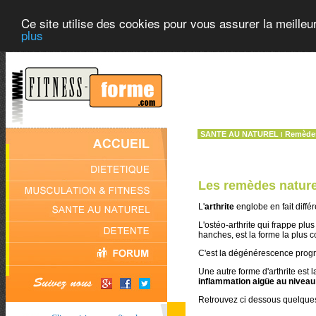
Ce site utilise des cookies pour vous assurer la meilleu
plus
SANTE AU NATUREL
Remèdes
l
Les remèdes naturel
L'
arthrite
englobe en fait diffé
L'ostéo-arthrite qui frappe plu
hanches, est la forme la plus co
C'est la dégénérescence prog
Une autre forme d'arthrite est 
inflammation aigüe au niveau
Retrouvez ci dessous quelques