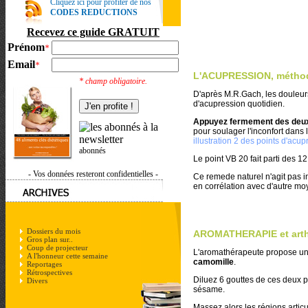
Cliquez ici pour profiter de nos
CODES REDUCTIONS
Recevez ce guide GRATUIT
Prénom
*
Email
*
L'ACUPRESSION, méthode 
* champ obligatoire.
D'après M.R.Gach, les douleurs
d'acupression quotidien.
Appuyez fermement des deux 
pour soulager l'inconfort dans 
illustration 2 des points d'acu
abonnés
Le point VB 20 fait parti des 1
- Vos données resteront confidentielles -
Ce remede naturel n'agit pas i
en corrélation avec d'autre mo
Dossiers du mois
AROMATHERAPIE et arthri
Gros plan sur..
Coup de projecteur
L'aromathérapeute propose u
A l'honneur cette semaine
camomille
.
Reportages
Rétrospectives
Diluez 6 gouttes de ces deux 
Divers
sésame.
Massez alors les régions artic