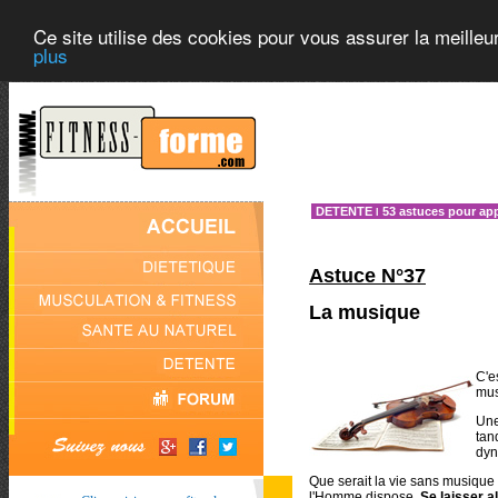
Ce site utilise des cookies pour vous assurer la meilleu
plus
DETENTE
53 astuces pour ap
l
Astuce N°37
La musique
C'e
mus
Un
tan
dyn
Que serait la vie sans musique 
l'Homme dispose.
Se laisser a