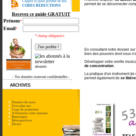
Cliquez ici pour profiter de nos
permet de se déconnecter comp
CODES REDUCTIONS
Recevez ce guide GRATUIT
Prénom
*
Email
*
* champ obligatoire.
En consultant notre dossier su
bien des pouvoirs dont vous n'
Développer votre oreille musi
de concentration
.
abonnés
La pratique d'un instrument de 
- Vos données resteront confidentielles -
permet également de
se libére
Dossiers du mois
Gros plan sur..
Coup de projecteur
A l'honneur cette semaine
Reportages
Rétrospectives
Divers