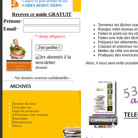
Cliquez ici pour profiter de nos
CODES REDUCTIONS
Recevez ce guide GRATUIT
Prénom
*
Terminez les tâches in
Email
*
Rangez votre bureau et
Faites le point sur les o
* champ obligatoire.
Faites une liste des tâ
Préparez les vêtements
Classez et ordonnez vo
Mettez de côté vos ten
Pratiquez des exercice
Alors, il vous sera enfin possib
abonnés
- Vos données resteront confidentielles -
Dossiers du mois
Gros plan sur..
Coup de projecteur
A l'honneur cette semaine
Reportages
Rétrospectives
Divers