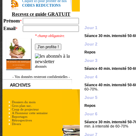
Cliquez ici pour profiter de nos
CODES REDUCTIONS
Recevez ce guide GRATUIT
Prénom
*
Jour 1
Email
*
* champ obligatoire.
Séance 30 min. intensité 50-
Jour 2
Repos
Jour 3
abonnés
Séance 40 min. intensité 50-
Jour 4
- Vos données resteront confidentielles -
Séance 40 min. intensité 50-
60-70%.
Jour 5
Dossiers du mois
Repos
Gros plan sur..
Coup de projecteur
A l'honneur cette semaine
Jour 6
Reportages
Rétrospectives
Séance 30 min. intensité 50-
Divers
min. à intensité de 60-70%
Jour 7