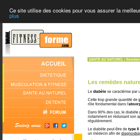
Ce site utilise des cookies pour vous assurer la meilleu
plus
SANTE AU NATUREL
Remèdes
l
Les remèdes naturel
Le
diabète
se caractérise par
Cette trop grande quantité de
rôle fondamental dans l'
absorp
Dans 90% des cas, le diabète 
notamment en réduisant son ap
régulièrement.
Le diabète peut être de
type II
un médecin afin de
diagnostiq