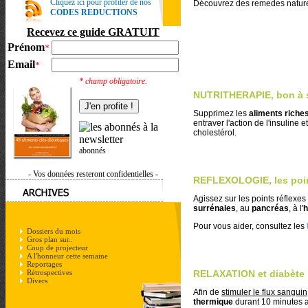
Cliquez ici pour profiter de nos
Découvrez des remedes naturels
CODES REDUCTIONS
Recevez ce guide GRATUIT
Prénom
*
Email
*
* champ obligatoire.
NUTRITHERAPIE, bon à s
Supprimez les
aliments riche
entraver l'action de l'insuline 
cholestérol.
abonnés
- Vos données resteront confidentielles -
REFLEXOLOGIE, les point
Agissez sur les points réflexe
surrénales
, au
pancréas
, à l'
h
Pour vous aider, consultez les
Dossiers du mois
Gros plan sur..
Coup de projecteur
A l'honneur cette semaine
Reportages
RELAXATION et diabète
Rétrospectives
Divers
Afin de
stimuler le flux sanguin
thermique
durant 10 minutes a