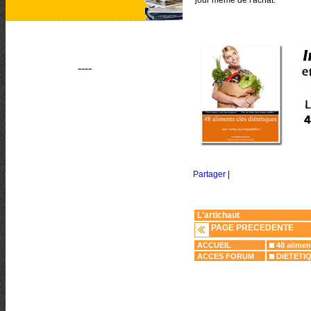
jour même de l'achat.
----
Partager
|
L'artichaut
PAGE PRECEDENTE
ACCUEIL
48 alimen
ACCES FORUM
DIETETI