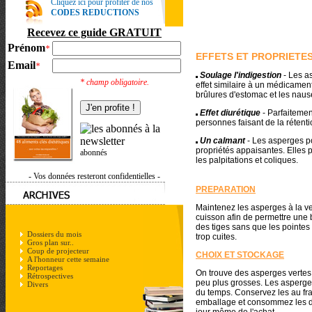
Cliquez ici pour profiter de nos
CODES REDUCTIONS
Recevez ce guide GRATUIT
Prénom
*
EFFETS ET PROPRIETE
Email
*
Soulage l'indigestion
- Les a
* champ obligatoire.
effet similaire à un médicament
brûlures d'estomac et les naus
Effet diurétique
- Parfaiteme
personnes faisant de la rétenti
Un calmant
- Les asperges 
propriétés appaisantes. Elles 
abonnés
les palpitations et coliques.
- Vos données resteront confidentielles -
PREPARATION
Maintenez les asperges à la ver
cuisson afin de permettre une
des tiges sans que les pointes
Dossiers du mois
trop cuites.
Gros plan sur..
Coup de projecteur
CHOIX ET STOCKAGE
A l'honneur cette semaine
Reportages
On trouve des asperges vertes
Rétrospectives
peu plus grosses. Les asperges
Divers
du temps. Conservez les au fr
emballage et consommez les d