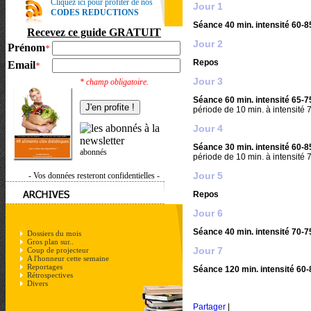
Cliquez ici pour profiter de nos
Jour 1
CODES REDUCTIONS
Séance 40 min. intensité 60-
Recevez ce guide GRATUIT
Jour 2
Prénom
*
Repos
Email
*
Jour 3
* champ obligatoire.
Séance 60 min. intensité 65-
période de 10 min. à intensité
Jour 4
Séance 30 min. intensité 60-
abonnés
période de 10 min. à intensité
Jour 5
- Vos données resteront confidentielles -
Repos
Jour 6
Séance 40 min. intensité 70-
Dossiers du mois
Gros plan sur..
Jour 7
Coup de projecteur
A l'honneur cette semaine
Reportages
Séance 120 min. intensité 60
Rétrospectives
Divers
Partager
|