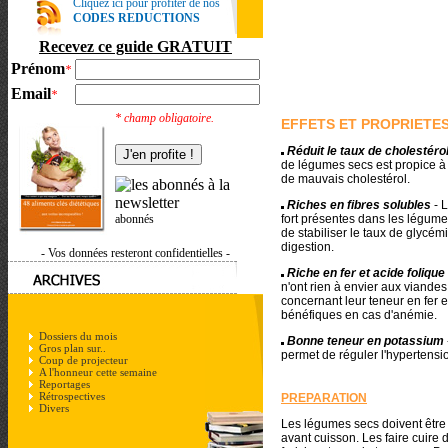
Cliquez ici pour profiter de nos
CODES REDUCTIONS
Recevez ce guide GRATUIT
Prénom
*
Email
*
* champ obligatoire.
EFFETS ET PROPRIETE
Réduit le taux de cholestéro
de légumes secs est propice à f
de mauvais cholestérol.
Riches en fibres solubles
- 
fort présentes dans les légum
abonnés
de stabiliser le taux de glycémi
digestion.
- Vos données resteront confidentielles -
Riche en fer et acide folique
n'ont rien à envier aux viandes
concernant leur teneur en fer e
bénéfiques en cas d'anémie.
Dossiers du mois
Bonne teneur en potassium
Gros plan sur..
permet de réguler l'hypertensi
Coup de projecteur
A l'honneur cette semaine
Reportages
Rétrospectives
PREPARATION
Divers
Les légumes secs doivent être
avant cuisson. Les faire cuire 