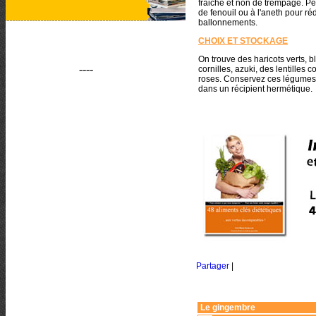
fraiche et non de trempage. P
de fenouil ou à l'aneth pour ré
ballonnements.
CHOIX ET STOCKAGE
On trouve des haricots verts, b
----
cornilles, azuki, des lentilles c
roses. Conservez ces légumes 
dans un récipient hermétique.
Partager
|
Le gingembre