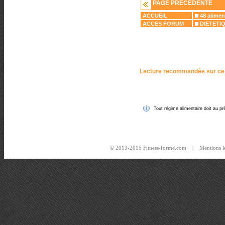
PAGE PRECEDENTE
ACCUEIL
48 alimen
ACCES FORUM
DIETETI
Lecture recommandée sur ce
Tout régime alimentaire doit au pré
© 2013-2015 Fitness-forme.com |
Mentions l