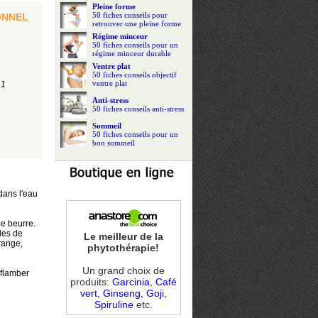
Pleine forme
50 fiches conseils pour
ONNEL
retrouver une pleine forme
Régime minceur
50 fiches conseils pour un
régime minceur durable
Ventre plat
50 fiches conseils objectif
ventre plat
 1
Anti-stress
50 fiches conseils anti-stress
Sommeil
50 fiches conseils pour un
bon sommeil
dans l'eau
le beurre.
les de
Le meilleur de la
range,
phytothérapie!
Un grand choix de
 flamber
produits:
Garcinia
,
Café
vert
,
Ginseng
,
Goji
,
Spiruline
etc.