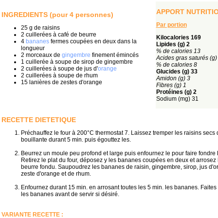
APPORT NUTRITI
INGREDIENTS (pour 4 personnes)
Par portion
25 g de raisins
2 cuillerées à café de beurre
Kilocalories 169
4
bananes
fermes coupées en deux dans la
Lipides (g) 2
longueur
% de calories 13
2 morceaux de
gingembre
finement émincés
Acides gras saturés (g)
1 cuillerée à soupe de sirop de gingembre
% de calories 8
2 cuillerées à soupe de jus d'
orange
Glucides (g) 33
2 cuillerées à soupe de rhum
Amidon (g) 3
15 lanières de zestes d'orange
Fibres (g) 1
Protéines (g) 2
Sodium (mg) 31
RECETTE DIETETIQUE
Préchauffez le four à 200°C thermostat 7. Laissez tremper les raisins secs 
bouillante durant 5 min. puis égouttez les.
Beurrez un moule peu profond et large puis enfournez le pour faire fondre 
Retirez le plat du four, déposez y les bananes coupées en deux et arrosez 
beurre fondu. Saupoudrez les bananes de raisin, gingembre, sirop, jus d'o
zeste d'orange et de rhum.
Enfournez durant 15 min. en arrosant toutes les 5 min. les bananes. Faites
les bananes avant de servir si désiré.
VARIANTE RECETTE :