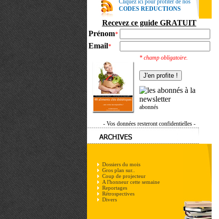
Cliquez ici pour profiter de nos
CODES REDUCTIONS
Recevez ce guide GRATUIT
Prénom
*
Email
*
* champ obligatoire.
abonnés
- Vos données resteront confidentielles -
Dossiers du mois
Gros plan sur..
Coup de projecteur
A l'honneur cette semaine
Reportages
Rétrospectives
Divers