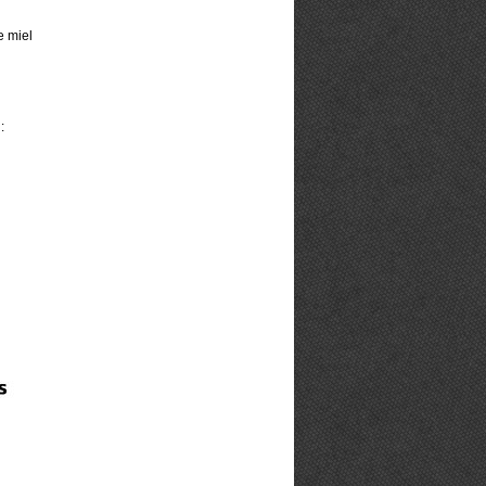
e miel
: