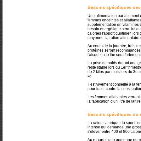
Besoins spécifiques des
Une alimentation parfaitement é
femmes enceintes et allaitantes
supplémentation en vitamines e
besoin énergétique sera, lui au
calories l'apport quotidien lors
moyenne, la ration alimentaire 
Au cours de la journée, trois r
protéines seront recommandés 
l'alcool ou le thé sera fortemen
La prise de poids durant une gr
reste stable lors du 1er trimest
de 2 kilos par mois lors du 3eme
kg.
Il est vivement conseillé à la
pour lutter contre la constipatio
Les femmes allaitantes verront 
la fabrication d'un litre de lait r
Besoins spécifiques du s
La ration calorique du sportif e
intense qui demande une gross
s'élever entre 400 et 800 calories
Au regard d'une personne normal