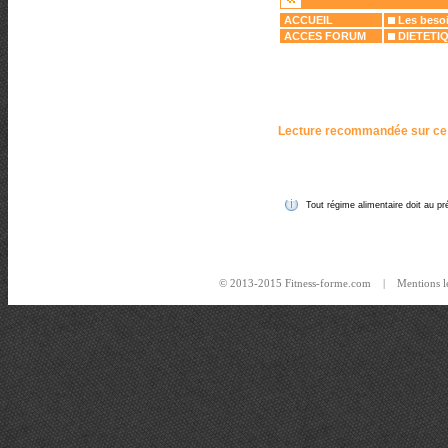
ACCUEIL
Les besoi
ACCES FORUM
DIETETI
Lecture recommandée sur ce
Tout régime alimentaire doit au pré
© 2013-2015 Fitness-forme.com |
Mentions l