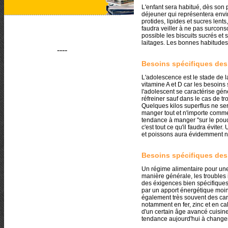
L'enfant sera habitué, dès son p
déjeuner qui représentera envi
protides, lipides et sucres lents
faudra veiller à ne pas surcon
possible les biscuits sucrés et 
laitages. Les bonnes habitudes
----
Besoins spécifiques des
L'adolescence est le stade de la
vitamine A et D car les besoin
l'adolescent se caractérise gén
réfreiner sauf dans le cas de t
Quelques kilos superflus ne ser
manger tout et n'importe comment
tendance à manger "sur le pou
c'est tout ce qu'il faudra éviter
et poissons aura évidemment n
Besoins spécifiques de
Un régime alimentaire pour une
manière générale, les troubles
des éxigences bien spécifique
par un apport énergétique moin
également très souvent des car
notamment en fer, zinc et en c
d'un certain âge avancé cuisin
tendance aujourd'hui à changer