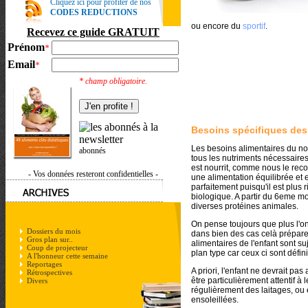
Cliquez ici pour profiter de nos
CODES REDUCTIONS
ou encore du
sportif
.
Recevez ce guide GRATUIT
Prénom
*
Email
*
* champ obligatoire.
Besoins spécifiques des
Les besoins alimentaires du nour
abonnés
tous les nutriments nécessaires
est nourrit, comme nous le reco
- Vos données resteront confidentielles -
une alimentation équilibrée et 
parfaitement puisqu'il est plus 
biologique. A partir du 6eme moi
diverses protéines animales.
On pense toujours que plus l'on
Dossiers du mois
dans bien des cas celà prépare 
Gros plan sur..
alimentaires de l'enfant sont suj
Coup de projecteur
plan type car ceux ci sont défini
A l'honneur cette semaine
Reportages
A priori, l'enfant ne devrait pa
Rétrospectives
être particulièrement attentif à
Divers
régulièrement des laitages, ou 
ensoleillées.