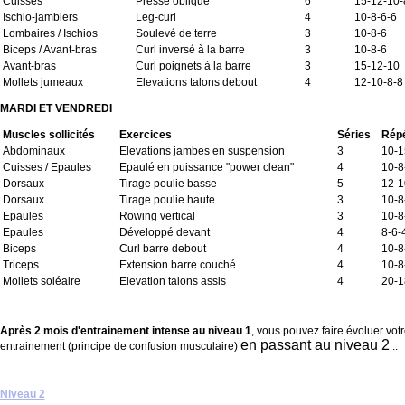
Cuisses
Presse oblique
6
15-12-10-
Ischio-jambiers
Leg-curl
4
10-8-6-6
Lombaires / Ischios
Soulevé de terre
3
10-8-6
Biceps / Avant-bras
Curl inversé à la barre
3
10-8-6
Avant-bras
Curl poignets à la barre
3
15-12-10
Mollets jumeaux
Elevations talons debout
4
12-10-8-8
MARDI ET VENDREDI
Muscles sollicités
Exercices
Séries
Répé
Abdominaux
Elevations jambes en suspension
3
10-1
Cuisses / Epaules
Epaulé en puissance "power clean"
4
10-8
Dorsaux
Tirage poulie basse
5
12-1
Dorsaux
Tirage poulie haute
3
10-8
Epaules
Rowing vertical
3
10-8
Epaules
Développé devant
4
8-6-
Biceps
Curl barre debout
4
10-8
Triceps
Extension barre couché
4
10-8
Mollets soléaire
Elevation talons assis
4
20-1
Après 2 mois d'entrainement intense au niveau 1
, vous pouvez faire évoluer vot
en passant au niveau 2
entrainement (principe de confusion musculaire)
..
Niveau 2