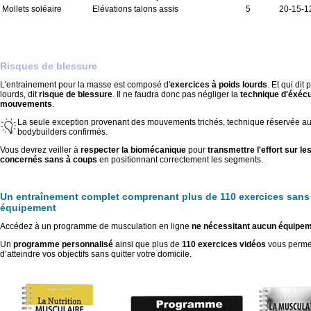
Mollets soléaire
Elévations talons assis
5
20-15-1
Risques de blessure
L'entrainement pour la masse est composé d'
exercices à poids lourds
. Et qui dit 
lourds, dit
risque de blessure
. Il ne faudra donc pas négliger la
technique d'éxécu
mouvements
.
La seule exception provenant des mouvements trichés, technique réservée a
bodybuilders confirmés.
Vous devrez veiller à
respecter la biomécanique
pour
transmettre l'effort sur l
concernés sans à coups
en positionnant correctement les segments.
Un entraînement complet comprenant plus de 110 exercices sans
équipement
Accédez à un programme de musculation en ligne
ne nécessitant aucun équipe
Un
programme personnalisé
ainsi que plus de
110 exercices vidéos
vous perme
d’atteindre vos objectifs sans quitter votre domicile.