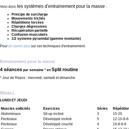
les systèmes d'entrainement pour la masse
Voici donc
:
Principe de surcharge
Mouvements trichés
Répétitions forcées
Charges dégressives
Récupération partielle
Confusion musculaire
1/2 systeme pyramidal (gamme montante)
Pour
en savoir plus
sur ces techniques d'entrainement.
Entrainement pour la masse
4 séances
Split routine
par semaine * en
:
* Jour de Repos : mercredi, samedi et dimanche
Niveau 1
LUNDI ET JEUDI
Muscles sollicités
Exercices
Séries
Répétitio
Abdominaux
Sit-up incliné
3
15-20
Pectoraux
Développé incliné
5
12-10-8-6
Pectoraux
Développé couché
4
10-8-6-6