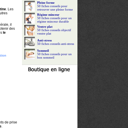
Pleine forme
50 fiches conseils pour
tine
. Les
retrouver une pleine forme
utres
Régime minceur
50 fiches conseils pour un
régime minceur durable
rale, il
Ventre plat
obtenir des
50 fiches conseils objectif
is
le
ventre plat
Anti-stress
50 fiches conseils anti-stress
Sommeil
50 fiches conseils pour un
tion
bon sommeil
nts de prise
e
.