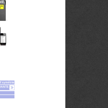
if symétrie
VANTE