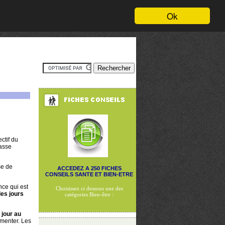
Ok
ctif du
masse
se de
ACCEDEZ A 250 FICHES
CONSEILS SANTE ET BIEN-ETRE
nce qui est
Choisissez ci dessous une des
es jours
catégories Bien-être :
 jour au
imenter. Les