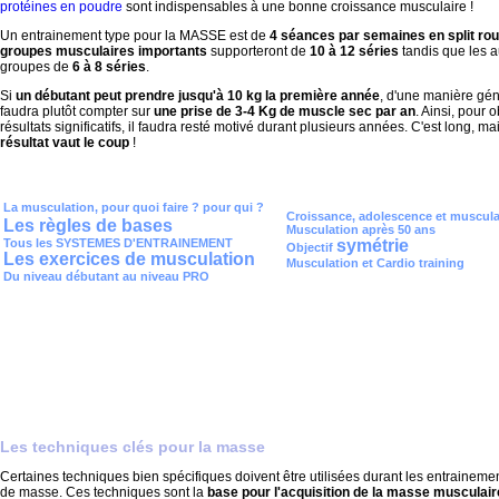
protéines en poudre
sont indispensables à une bonne croissance musculaire !
Un entrainement type pour la MASSE est de
4 séances par semaines en split rou
groupes musculaires importants
supporteront de
10 à 12 séries
tandis que les a
groupes de
6 à 8 séries
.
Si
un débutant peut prendre jusqu'à 10 kg la première année
, d'une manière géné
faudra plutôt compter sur
une prise de 3-4 Kg de muscle sec par an
. Ainsi, pour 
résultats significatifs, il faudra resté motivé durant plusieurs années. C'est long, ma
résultat vaut le coup
!
La musculation, pour quoi faire ? pour qui ?
Croissance, adolescence et muscula
Les règles de bases
Musculation après 50 ans
Tous les SYSTEMES D'ENTRAINEMENT
symétrie
Objectif
Les exercices de musculation
Musculation et Cardio training
Du niveau débutant au niveau PRO
Les techniques clés pour la masse
Certaines techniques bien spécifiques doivent être utilisées durant les entraineme
de masse. Ces techniques sont la
base pour l'acquisition de la masse musculair