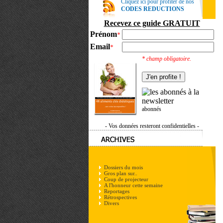
Cliquez ici pour profiter de nos
CODES REDUCTIONS
Recevez ce guide GRATUIT
Prénom
*
Email
*
* champ obligatoire.
abonnés
- Vos données resteront confidentielles -
Dossiers du mois
Gros plan sur..
Coup de projecteur
A l'honneur cette semaine
Reportages
Rétrospectives
Divers