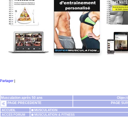
Partager
|
Musculation après 50 ans
Object
PAGE PRECEDENTE
PAGE SUI
ACCUEIL
MUSCULATION
ACCES FORUM
MUSCULATION & FITNESS