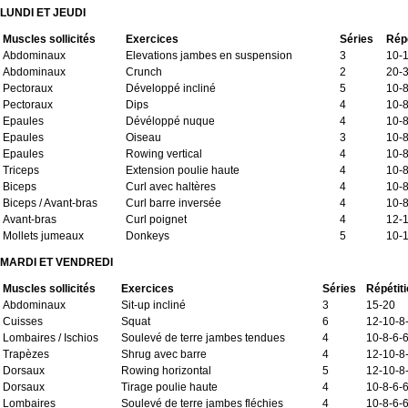
LUNDI ET JEUDI
Muscles sollicités
Exercices
Séries
Répé
Abdominaux
Elevations jambes en suspension
3
10-
Abdominaux
Crunch
2
20-
Pectoraux
Développé incliné
5
10-8
Pectoraux
Dips
4
10-8
Epaules
Dévéloppé nuque
4
10-8
Epaules
Oiseau
3
10-8
Epaules
Rowing vertical
4
10-8
Triceps
Extension poulie haute
4
10-8
Biceps
Curl avec haltères
4
10-8
Biceps / Avant-bras
Curl barre inversée
4
10-8
Avant-bras
Curl poignet
4
12-1
Mollets jumeaux
Donkeys
5
10-
MARDI ET VENDREDI
Muscles sollicités
Exercices
Séries
Répétit
Abdominaux
Sit-up incliné
3
15-20
Cuisses
Squat
6
12-10-8
Lombaires / Ischios
Soulevé de terre jambes tendues
4
10-8-6-
Trapèzes
Shrug avec barre
4
12-10-8
Dorsaux
Rowing horizontal
5
12-10-8
Dorsaux
Tirage poulie haute
4
10-8-6-
Lombaires
Soulevé de terre jambes fléchies
4
10-8-6-