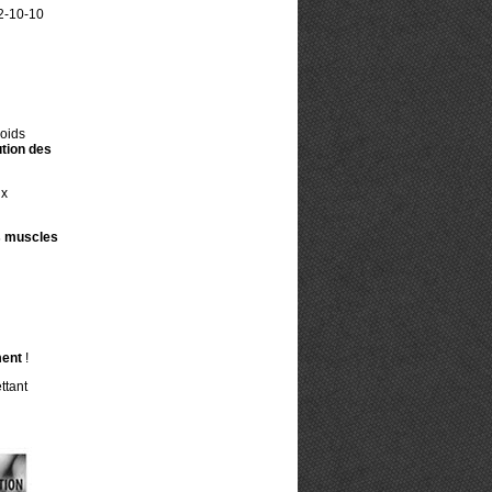
2-10-10
poids
tion des
ux
es muscles
ment
!
ttant