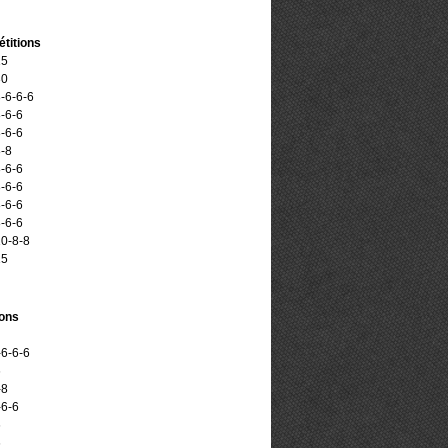
titions
15
30
-6-6-6
-6-6
-6-6
-8
-6-6
-6-6
-6-6
-6-6
0-8-8
15
ions
-6-6-6
6
-8
-6-6
6
6