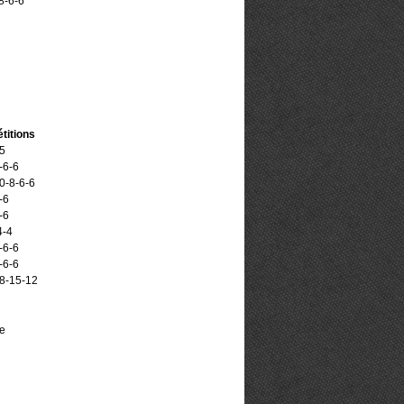
8-6-6
titions
5
-6-6
0-8-6-6
-6
-6
4-4
-6-6
-6-6
8-15-12
re