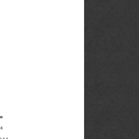
ns
-6