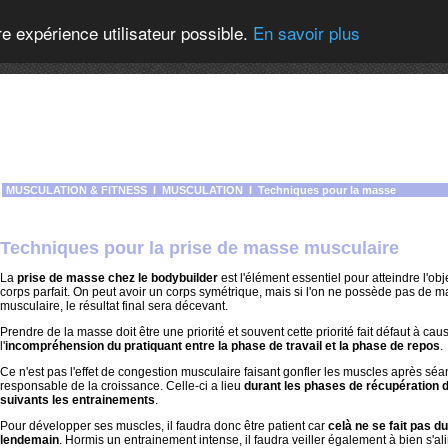
re expérience utilisateur possible.
En savoir plus
MUSCULATION & FITNESS
I
MUSCULATION
I
Techniques pour la masse
Techniques pour la prise de masse musculaire
La
prise de masse chez le bodybuilder
est l'élément essentiel pour atteindre l'obje
corps parfait. On peut avoir un corps symétrique, mais si l'on ne possède pas de 
musculaire, le résultat final sera décevant.
Prendre de la masse doit être une priorité et souvent cette priorité fait défaut à cau
l'
incompréhension du pratiquant entre la phase de travail et la phase de repos
.
Ce n'est pas l'effet de congestion musculaire faisant gonfler les muscles après séa
responsable de la croissance. Celle-ci a lieu
durant les phases de récupération d
suivants les entrainements
.
Pour développer ses muscles, il faudra donc être patient car
celà ne se fait pas du
lendemain
. Hormis un entrainement intense, il faudra veiller également à bien s'al